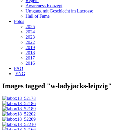
Regeln
Awareness Konzept
Umgang mit Geschlecht im Lacrosse
Hall of Fame
Fotos
2025
2024
2023
2022
2019
2018
2017
2016
FAQ
ENG
Images tagged "w-ladyjacks-leipzig"