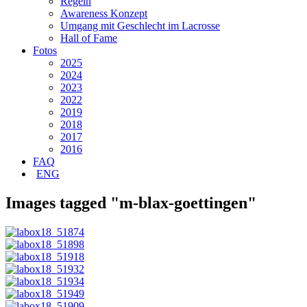
Regeln
Awareness Konzept
Umgang mit Geschlecht im Lacrosse
Hall of Fame
Fotos
2025
2024
2023
2022
2019
2018
2017
2016
FAQ
ENG
Images tagged "m-blax-goettingen"